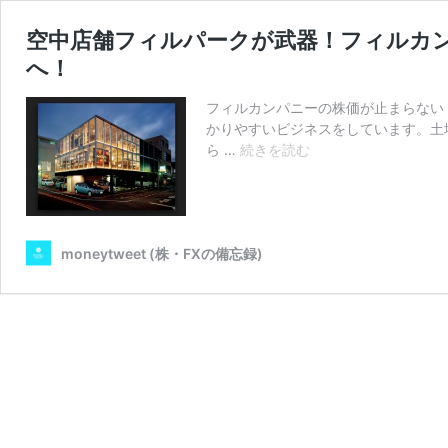
空中店舗フィルパークが武器！フィルカ
へ！
フィルカンパニーの株価が止まらない！
かりやすいビジネスをしています。土
空
ら …
続きを読む
中
店
舗
フ
moneytweet (株・FXの備忘録)
ィ
ル
パ
ー
ク
が
武
器！
フ
ィ