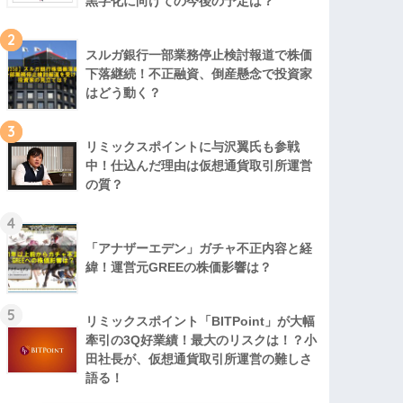
黒字化に向けての今後の予定は？
2
スルガ銀行一部業務停止検討報道で株価
下落継続！不正融資、倒産懸念で投資家
はどう動く？
3
リミックスポイントに与沢翼氏も参戦
中！仕込んだ理由は仮想通貨取引所運営
の質？
4
「アナザーエデン」ガチャ不正内容と経
緯！運営元GREEの株価影響は？
5
リミックスポイント「BITPoint」が大幅
牽引の3Q好業績！最大のリスクは！？小
田社長が、仮想通貨取引所運営の難しさ
語る！