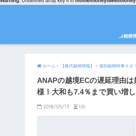
Warning
: Undefined array key 4 in
/home/moneytweet/moneytw
銘柄
ホーム
【株式銘柄情報】
個別銘柄時事ネタ
ANAPの越境ECの遅延理由
様！大和も7.4％まで買い増
2018/05/13
1分