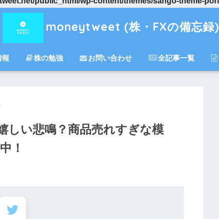
eet.net/public_html/wp-content/themes/sango-theme-porip
moneytweet (株・FXの備忘録)
情報
株の勉強
お問い合わせ
全記事一覧
は嬉しい悲鳴？商品売れすぎな模
し中！