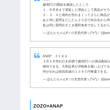
越境ECの開始を確認したところ
１．今月末まで遅延した理由として商品がそろ
２．３．４と国内が売れまくってさらに商品が
あとIRに質問をだしたら２０分で外出先からI
私はIRに質問出すとき園田海末で出してるか
— ぽんたちゃん#ソロ充党代表＼(^o^)／ (@ponta
ANAP ３１８９
３月４月売れ行き好調で越境ECへの商品配給
期待できる。大和証券が浮動株を吸い上げてる
IRが出れば前回高値の１３９０円奪還できる。
— ぽんたちゃん#ソロ充党代表＼(^o^)／ (@ponta
ZOZO×ANAP