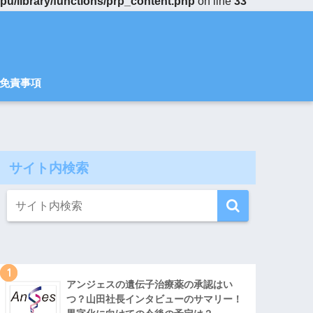
u/library/functions/prp_content.php
on line
33
免責事項
サイト内検索
1
アンジェスの遺伝子治療薬の承認はい
つ？山田社長インタビューのサマリー！