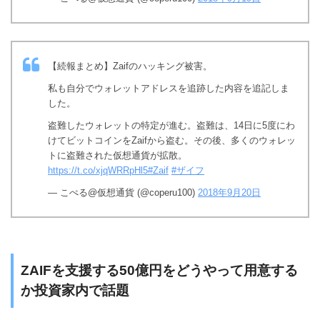
【続報まとめ】Zaifのハッキング被害。
私も自分でウォレットアドレスを追跡した内容を追記しま
した。
盗難したウォレットの特定が進む。盗難は、14日に5度にわ
けてビットコインをZaifから盗む。その後、多くのウォレッ
トに盗難された仮想通貨が拡散。
https://t.co/xjqWRRpHl5
#Zaif
#ザイフ
— こぺる@仮想通貨 (@coperu100)
2018年9月20日
ZAIFを支援する50億円をどうやって用意する
か投資家内で話題