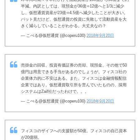
半減。内訳としては、現預金が36億➾12億へと1/3に減少
し、仮想通貨資産が23億➾4.5億へ減少したことが大きい。
パット見だけど、仮想通貨の投資に失敗して流動資産を大
きく減らしていることがわかる。大丈夫なの？
— こぺる@仮想通貨 (@coperu100)
2018年9月20日
売掛金の回収、投資有価証券の売却、現預金、その他で50
億円は用意できる手当があるのでしょうが、フィスコ社の
企業体力的に不安はある。また、フィスコは金融情報配信
企業ではあり、仮想通貨取引所を営んでいたものの、採用
システムはZaif社だったわけで。。。
— こぺる@仮想通貨 (@coperu100)
2018年9月20日
フィスコのザイフへの支援額が50億。フィスコの自己資本
が20億弱。