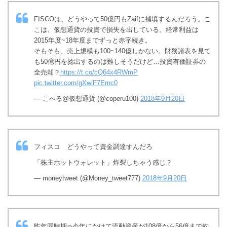
FISCOは、どうやって50億円もZaifに補填するんだろう。こ
こは、仮想通貨の投資で損失を出している。経常利益は
2015年度~18年度までずっと赤字続き。
そもそも、売上規模も100~140億しかない。財務諸表を見て
も50億円を捻出するのは難しそうだけど…投資有価証券の
全売却？
https://t.co/cQ64x4RWmP
pic.twitter.com/gXwiF7Emc0
— こぺる@仮想通貨 (@coperu100)
2018年9月20日
フィスコ どうやって資金調達すんだろ
「株主ホットウォレット」炸裂しちゃう感じ？
— moneytweet (@Money_tweet777)
2018年9月20日
昨年同時期➾今年にかけて流動資産が108億から56億まで約