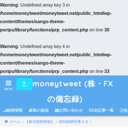
Warning
: Undefined array key 3 in
/home/moneytweet/moneytweet.net/public_html/wp-
content/themes/sango-theme-
poripu/library/functions/prp_content.php
on line
30
Warning
: Undefined array key 4 in
/home/moneytweet/moneytweet.net/public_html/wp-
content/themes/sango-theme-
poripu/library/functions/prp_content.php
on line
33
moneytweet (株・FX
の備忘録)
銘柄情報
株の勉強
お問い合わせ
全記事一覧
免
ホーム
【株式銘柄情報】
個別銘柄時事ネタ