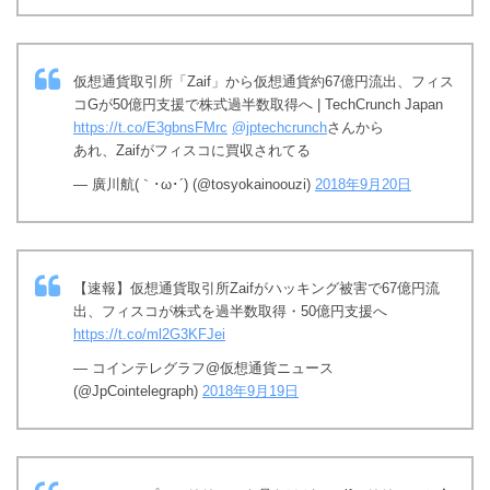
仮想通貨取引所「Zaif」から仮想通貨約67億円流出、フィス
コGが50億円支援で株式過半数取得へ | TechCrunch Japan
https://t.co/E3gbnsFMrc
@jptechcrunch
さんから
あれ、Zaifがフィスコに買収されてる
— 廣川航(｀･ω･´) (@tosyokainoouzi)
2018年9月20日
【速報】仮想通貨取引所Zaifがハッキング被害で67億円流
出、フィスコが株式を過半数取得・50億円支援へ
https://t.co/ml2G3KFJei
— コインテレグラフ@仮想通貨ニュース
(@JpCointelegraph)
2018年9月19日