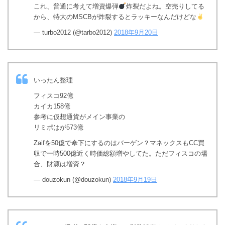
これ、普通に考えて増資爆弾
炸裂だよね。空売りしてる
から、特大のMSCBが炸裂するとラッキーなんだけどな
— turbo2012 (@tarbo2012)
2018年9月20日
いったん整理
フィスコ92億
カイカ158億
参考に仮想通貨がメイン事業の
リミポはが573億
Zaifを50億で傘下にするのはバーゲン？マネックスもCC買
収で一時500億近く時価総額増やしてた。ただフィスコの場
合、財源は増資？
— douzokun (@douzokun)
2018年9月19日