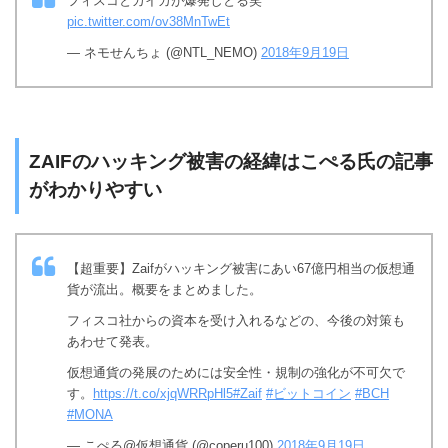
フィスコとカイカが爆発しとる笑
pic.twitter.com/ov38MnTwEt
— ネモせんちょ (@NTL_NEMO)
2018年9月19日
ZAIFのハッキング被害の経緯はこぺる氏の記事
がわかりやすい
【超重要】Zaifがハッキング被害にあい67億円相当の仮想通
貨が流出。概要をまとめました。
フィスコ社からの資本を受け入れるなどの、今後の対策も
あわせて発表。
仮想通貨の発展のためには安全性・規制の強化が不可欠で
す。
https://t.co/xjqWRRpHl5
#Zaif
#ビットコイン
#BCH
#MONA
— こぺる@仮想通貨 (@coperu100)
2018年9月19日