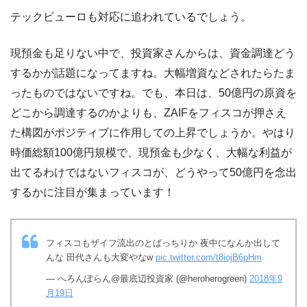
テックビューロも対応に追われているでしょう。
現預金も足りない中で、投資家さんからは、資金調達どう
するかが話題になってますね。大幅増資などされたらたま
ったものではないですね。でも、本日は、50億円の原資を
どこから調達するのかよりも、ZAIFをフィスコが押さえ
た構図がポジティブに作用しての上昇でしょうか。やはり
時価総額100億円規模で、現預金も少なく、大幅な利益が
出てるわけではないフィスコが、どうやって50億円を念出
するかに注目が集まっています！
フィスコもザイフ流出のとばっちりか 夜中になんか出して
んな 田代さんも大変やなw
pic.twitter.com/t8iojB6pHm
— へろんぽらん@最底辺投資家 (@heroherogreen)
2018年9
月19日