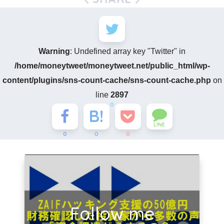
Warning
: Undefined array key "Twitter" in
/home/moneytweet/moneytweet.net/public_html/wp-
content/plugins/sns-count-cache/sns-count-cache.php
on
line
2897
0
LINE
0
0
0
Follow me