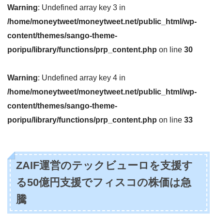
Warning
: Undefined array key 3 in
/home/moneytweet/moneytweet.net/public_html/wp-
content/themes/sango-theme-
poripu/library/functions/prp_content.php
on line
30
Warning
: Undefined array key 4 in
/home/moneytweet/moneytweet.net/public_html/wp-
content/themes/sango-theme-
poripu/library/functions/prp_content.php
on line
33
ZAIF運営のテックビューロを支援す
る50億円支援でフィスコの株価は急
騰