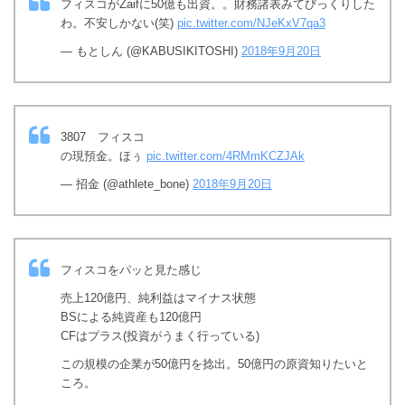
フィスコがZaifに50億も出資。。財務諸表みてびっくりした
わ。不安しかない(笑)
pic.twitter.com/NJeKxV7qa3
— もとしん (@KABUSIKITOSHI)
2018年9月20日
3807 フィスコ
の現預金。ほぅ
pic.twitter.com/4RMmKCZJAk
— 招金 (@athlete_bone)
2018年9月20日
フィスコをパッと見た感じ
売上120億円、純利益はマイナス状態
BSによる純資産も120億円
CFはプラス(投資がうまく行っている)
この規模の企業が50億円を捻出。50億円の原資知りたいと
ころ。