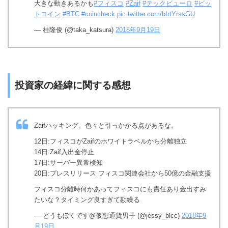
大きな動きあるかも
#フィスコ
#Zaif
#テックビューロ
#ビッ
トコイン
#BTC
#coincheck
pic.twitter.com/bIrtYrssGU
— 桂隆俊 (@taka_katsura)
2018年9月19日
投資家の経緯に関する感想
Zaifハッキング、色々と引っかかる点があるな。
12日:フィスコがZaifのホワイトラベルから分離独立
14日:Zaif入出金停止
17日:サーバー異常検知
20日:プレスリリース フィスコ関連会社から50億の金融支援
フィスコ分離時何かあってフィスコにも責任あり金出すみ
たいな？タイミング良すぎて勘繰る
— どうもぼくです@仮想通貨男子 (@jessy_blcc)
2018年9
月19日