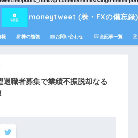
eet.net/public_html/wp-content/themes/sango-theme-porip
moneytweet (株・FXの備忘録)
情報
株の勉強
お問い合わせ
全記事一覧
望退職者募集で業績不振脱却なる
！