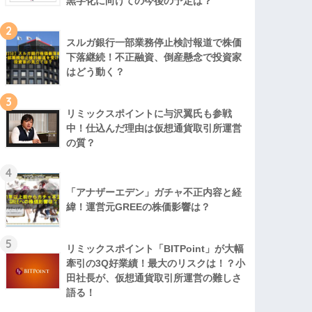
黒字化に向けての今後の予定は？
2
スルガ銀行一部業務停止検討報道で株価
下落継続！不正融資、倒産懸念で投資家
はどう動く？
3
リミックスポイントに与沢翼氏も参戦
中！仕込んだ理由は仮想通貨取引所運営
の質？
4
「アナザーエデン」ガチャ不正内容と経
緯！運営元GREEの株価影響は？
5
リミックスポイント「BITPoint」が大幅
牽引の3Q好業績！最大のリスクは！？小
田社長が、仮想通貨取引所運営の難しさ
語る！