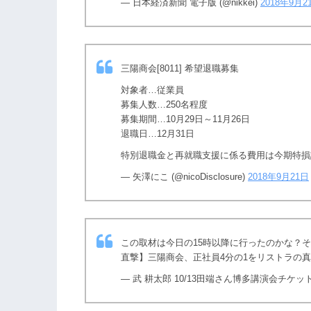
— 日本経済新聞 電子版 (@nikkei)
2018年9月2
三陽商会[8011] 希望退職募集
対象者…従業員
募集人数…250名程度
募集期間…10月29日～11月26日
退職日…12月31日
特別退職金と再就職支援に係る費用は今期特損
— 矢澤にこ (@nicoDisclosure)
2018年9月21日
この取材は今日の15時以降に行ったのかな？そ
直撃】三陽商会、正社員4分の1をリストラの
— 武 耕太郎 10/13田端さん博多講演会チケット販売