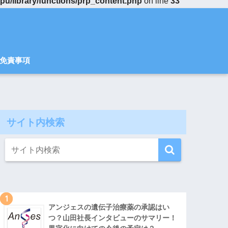
u/library/functions/prp_content.php
on line
33
免責事項
サイト内検索
1
アンジェスの遺伝子治療薬の承認はい
つ？山田社長インタビューのサマリー！