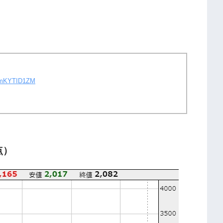
/vmKYTID1ZM
点）