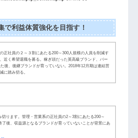
募集で利益体質強化を目指す！
正社員の２～３割にあたる200～300人規模の人員を削減す
、近く希望退職を募る。稼ぎ頭だった英高級ブランド、バー
た後、後継ブランドが育っていない。2018年12月期は連結営
減に踏み切る。
切ります。管理・営業系の正社員の2～3割にあたる200～
約終了後、収益源となるブランドが育っていないことが背景にあ