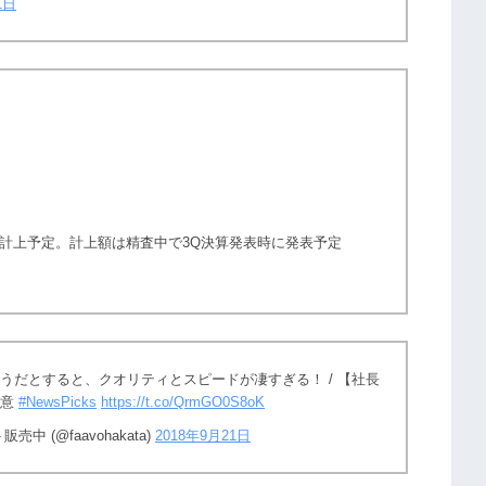
1日
計上予定。計上額は精査中で3Q決算発表時に発表予定
うだとすると、クオリティとスピードが凄すぎる！ / 【社長
真意
#NewsPicks
https://t.co/QrmGO0S8oK
中 (@faavohakata)
2018年9月21日