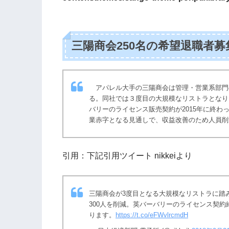
三陽商会250名の希望退職者
アパレル大手の三陽商会は管理・営業系部門の
る。同社では３度目の大規模なリストラとなり
バリーのライセンス販売契約が2015年に終わっ
業赤字となる見通しで、収益改善のため人員削
引用：下記引用ツイート nikkeiより
三陽商会が3度目となる大規模なリストラに踏み
300人を削減。英バーバリーのライセンス契
ります。
https://t.co/eFWvlrcmdH