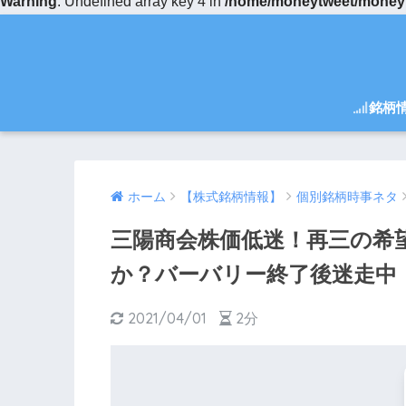
Warning
: Undefined array key 4 in
/home/moneytweet/moneytw
銘柄
ホーム
【株式銘柄情報】
個別銘柄時事ネタ
三陽商会株価低迷！再三の希
か？バーバリー終了後迷走中
2021/04/01
2分