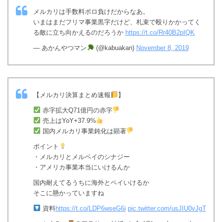
メルカリは手数料ボロ負けだからなあ。
いまはまだフリマ事業黒字だけど、札束で殴りかかってく
る敵に立ち向かえるのだろうか
https://t.co/Rr40B2pIQK
— あかんやつマン
(@kabuakan)
November 8, 2019
【メルカリ決算まとめ速報
】
赤字拡大Q71億円の赤字
売上はYoY+37.9%
国内メルカリ事業鈍化は顕著
ポイント
・メルカリとメルペイのシナジー
・アメリカ事業本当にいけるんか
国内耐えてるうちに海外とペイいけるか
そこに懸かっていますね
資料
https://t.co/LDP6wseG6i
pic.twitter.com/usJIU0vJgT