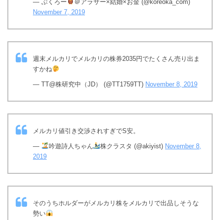
— ぷくろー
＠アラサー×結婚×お金 (@koreoka_com)
November 7, 2019
週末メルカリでメルカリの株券2035円でたくさん売り出ま
すかね
— TT@株研究中（JD） (@TT1759TT)
November 8, 2019
メルカリ値引き交渉されすぎでS安。
—
吟遊詩人ちゃん
株クラスタ (@akiyist)
November 8,
2019
そのうちホルダーがメルカリ株をメルカリで出品しそうな
勢い