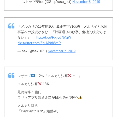
— ストップ安bot (@StopYasu_bot)
November 8, 2019
『メルカリの19年度1Q、最終赤字71億円 メルペイと米国
事業への投資かさむ 「計画通りの数字、危機的状況では
ない」』
https://t.co/RXj6d7bNiW
pic.twitter.com/ZpuM9th8mP
— sak (@sak_07_)
November 7, 2019
マザーズ
-1.2％「メルカリ決算
で…」
メルカリ決算
-15%
最終赤字71億円
フリマアプリ流通金額が日米で伸び鈍化
メルカリ対抗
「PayPayフリマ」始動や、