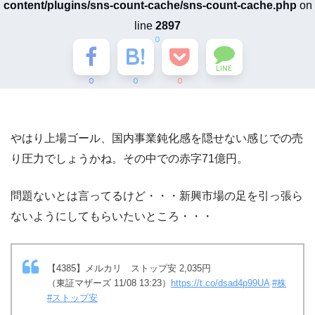
content/plugins/sns-count-cache/sns-count-cache.php
on
line
2897
0
LINE
0
0
0
やはり上場ゴール、国内事業鈍化感を隠せない感じでの売
り圧力でしょうかね。その中での赤字71億円。
問題ないとは言ってるけど・・・新興市場の足を引っ張ら
ないようにしてもらいたいところ・・・
【4385】メルカリ ストップ安 2,035円
（東証マザーズ 11/08 13:23）
https://t.co/dsad4p99UA
#株
#ストップ安