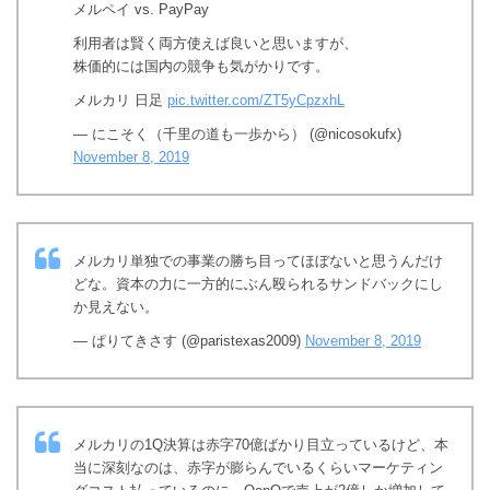
メルペイ vs. PayPay
利用者は賢く両方使えば良いと思いますが、
株価的には国内の競争も気がかりです。
メルカリ 日足
pic.twitter.com/ZT5yCpzxhL
— にこそく（千里の道も一歩から） (@nicosokufx)
November 8, 2019
メルカリ単独での事業の勝ち目ってほぼないと思うんだけ
どな。資本の力に一方的にぶん殴られるサンドバックにし
か見えない。
— ぱりてきさす (@paristexas2009)
November 8, 2019
メルカリの1Q決算は赤字70億ばかり目立っているけど、本
当に深刻なのは、赤字が膨らんでいるくらいマーケティン