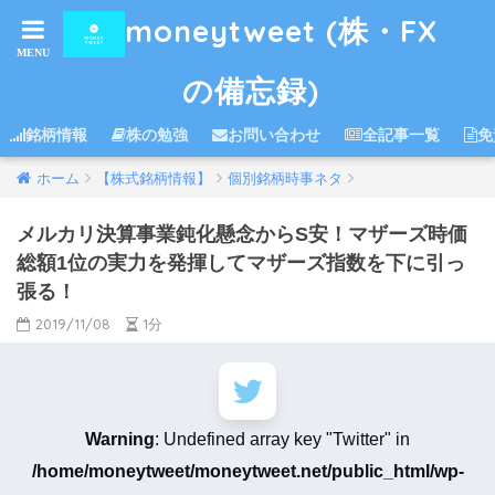
moneytweet (株・FX
の備忘録)
銘柄情報
株の勉強
お問い合わせ
全記事一覧
免
ホーム
【株式銘柄情報】
個別銘柄時事ネタ
メルカリ決算事業鈍化懸念からS安！マザーズ時価
総額1位の実力を発揮してマザーズ指数を下に引っ
張る！
2019/11/08
1分
Warning
: Undefined array key "Twitter" in
/home/moneytweet/moneytweet.net/public_html/wp-