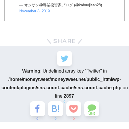
— オジサン@専業投資家ブログ (@kabuojisan28)
November 8, 2019
SHARE
Warning
: Undefined array key "Twitter" in
/home/moneytweet/moneytweet.net/public_html/wp-
content/plugins/sns-count-cache/sns-count-cache.php
on
line
2897
0
LINE
0
0
0