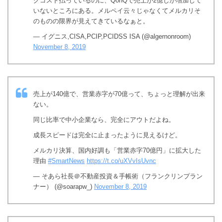
グコスト払っているのに、QonQで売上が2億しか増加して
いないところにある。メルペイ云々じゃなくてメルカリそ
のものの限界が見えてきているなぁと。
— イグニス,CISA,PCIP,PCIDSS ISA (@algernonroom)
November 8, 2019
売上が140億で、営業赤字が70億って、ちょっと理解が出来
ない。
同じ比率で中小企業なら、完全にアウトだよね。
成長スピードは完全に止まったように見えるけど。
メルカリ決算、国内好調も「営業赤字70億円」に拡大した
理由
#SmartNews
https://t.co/uXVvIsUvnc
— そあら社長＠不動産投資＆手帳術（フランクリンプラン
ナー） (@soarapw_)
November 8, 2019