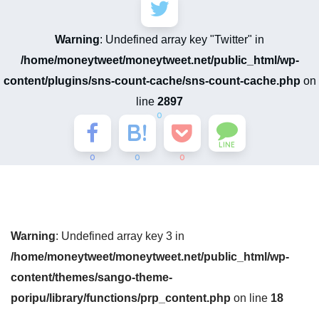
Warning
: Undefined array key "Twitter" in
/home/moneytweet/moneytweet.net/public_html/wp-
content/plugins/sns-count-cache/sns-count-cache.php
on
line
2897
0
LINE
0
0
0
Warning
: Undefined array key 3 in
/home/moneytweet/moneytweet.net/public_html/wp-
content/themes/sango-theme-
poripu/library/functions/prp_content.php
on line
18