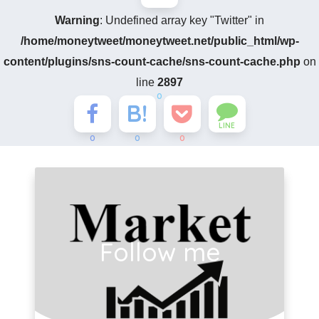
Warning
: Undefined array key "Twitter" in
/home/moneytweet/moneytweet.net/public_html/wp-
content/plugins/sns-count-cache/sns-count-cache.php
on
line
2897
0
LINE
0
0
0
Follow me