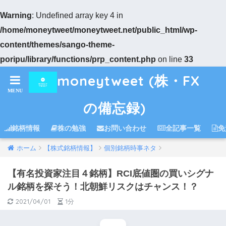
Warning
: Undefined array key 4 in
/home/moneytweet/moneytweet.net/public_html/wp-
content/themes/sango-theme-
poripu/library/functions/prp_content.php
on line
33
moneytweet (株・FX
の備忘録)
銘柄情報
株の勉強
お問い合わせ
全記事一覧
免
ホーム
【株式銘柄情報】
個別銘柄時事ネタ
【有名投資家注目４銘柄】RCI底値圏の買いシグナ
ル銘柄を探そう！北朝鮮リスクはチャンス！？
2021/04/01
1分