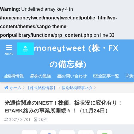
Warning
: Undefined array key 4 in
/home/moneytweet/moneytweet.net/public_html/wp-
content/themes/sango-theme-
poripu/library/functions/prp_content.php
on line
33
moneytweet (株・FX
の備忘録)
銘柄情報
株の勉強
お問い合わせ
全記事一覧
免
ホーム
【株式銘柄情報】
個別銘柄時事ネタ
光通信関連のINEST！株価、板状況に変化有り！
EPARK絡みの事業展開続々！（11月24日）
2021/04/01
28秒