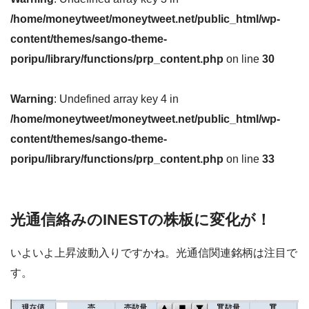
/home/moneytweet/moneytweet.net/public_html/wp-
content/themes/sango-theme-
poripu/library/functions/prp_content.php
on line
30
Warning
: Undefined array key 4 in
/home/moneytweet/moneytweet.net/public_html/wp-
content/themes/sango-theme-
poripu/library/functions/prp_content.php
on line
33
光通信絡みのINESTの株板に変化が！
いよいよ上昇波動入りですかね。光通信関連銘柄は注目で
す。