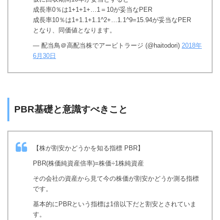
成長率0％は1+1+1+…1＝10が妥当なPER
成長率10％は1+1.1+1.1^2+…1.1^9=15.94が妥当なPER
となり、同価値となります。
— 配当鳥＠高配当株でアービトラージ (@haitodori)
2018年
6月30日
PBR基礎と意識すべきこと
【株が割安かどうかを知る指標 PBR】
PBR(株価純資産倍率)=株価÷1株純資産
その会社の資産から見て今の株価が割安かどうか測る指標
です。
基本的にPBRという指標は1倍以下だと割安とされていま
す。