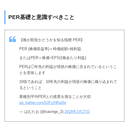
PER基礎と意識すべきこと
【株が割安かどうかを知る指標 PER】
PER (株価収益率)＝時価総額÷純利益
またはPER＝株価÷EPS(1株あたり利益)
PERは◯年先の利益が現状の株価に含まれているというこ
とを意味します
10倍であれば、10年先の利益が現状の株価に織り込まれて
るということ
業種別平均PERとの差異を測ることが大切
pic.twitter.com/0JFzIHKeDq
— はむたお (@savings_2)
2018年3月27日