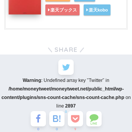
楽天ブックス
楽天kobo
SHARE
Warning
: Undefined array key "Twitter" in
/home/moneytweet/moneytweet.net/public_html/wp-
content/plugins/sns-count-cache/sns-count-cache.php
on
line
2897
0
LINE
0
0
9