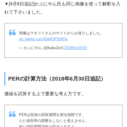
▼[4月8日追記]かぶにやん氏も同じ画像を使って解釈を入
れて下さいました。
画像はマネツイさんのサイトからお借りしました。
pic.twitter.com/RaMOP5HtQa
— かぶにやん (@kabu2yn)
2018年4月5日
PERの計算方法（2018年6月30日追記）
価値を試算する上で重要な考え方です。
PERは投資の回収期間を測る指標です。
ただ成長率の調整をしないと使えません。
仮に回収期間10年が妥当とすると