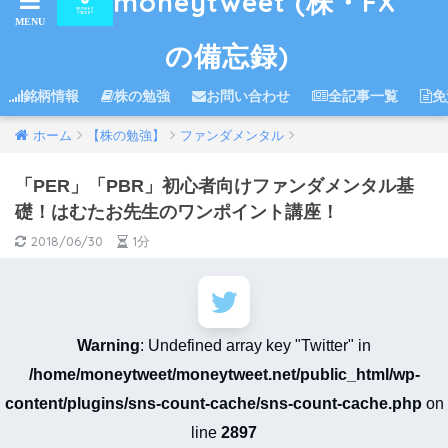
moneytweet (株・FX
の備忘録)
銘柄情報
株の勉強
お問い合わせ
全記事一覧
免
ホーム
【株の勉強】
ファンダメンタル
「PER」「PBR」初心者向けファンダメンタル基
礎！はむたお先生のワンポイント講座！
2018/06/30
1分
Warning
: Undefined array key "Twitter" in
/home/moneytweet/moneytweet.net/public_html/wp-
content/plugins/sns-count-cache/sns-count-cache.php
on
line
2897