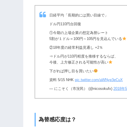
日経平均「長期的には買い目線で」
ドル円110円台回復
①今期の上場企業の想定為替レート
5割が１ドル＝100円～105円を見込んでいる
②18年度の経常利益見通し +2％
⇒ドル円が110円程度を推移するならば、
今後、上方修正される可能性が高い
下がれば押し目を買いたい
資料 5/15 NHK
pic.twitter.com/aWNye3eCuX
— にこそく（市況民） (@nicosokufx)
2018年
為替感応度は？