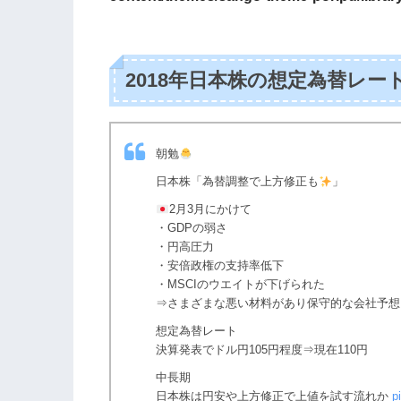
2018年日本株の想定為替レー
朝勉
日本株「為替調整で上方修正も
」
2月3月にかけて
・GDPの弱さ
・円高圧力
・安倍政権の支持率低下
・MSCIのウエイトが下げられた
⇒さまざまな悪い材料があり保守的な会社予想
想定為替レート
決算発表でドル円105円程度⇒現在110円
中長期
日本株は円安や上方修正で上値を試す流れか
p