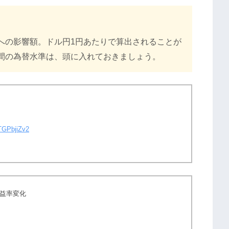
への影響額。ドル円1円あたりで算出されることが
間の為替水準は、頭に入れておきましょう。
lTGPbjiZv2
益率変化