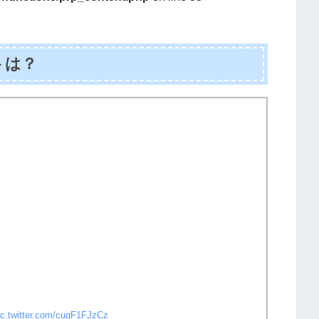
トは？
ic.twitter.com/cugF1FJzCz