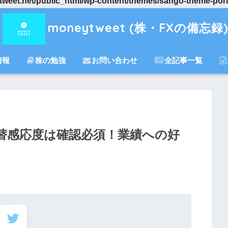
eet.net/public_html/wp-content/themes/sango-theme-porip
moneytweet (株・FXの備忘録)
情報
株の勉強
お問い合わせ
全記事一覧
替感応度は確認必須！業績への好