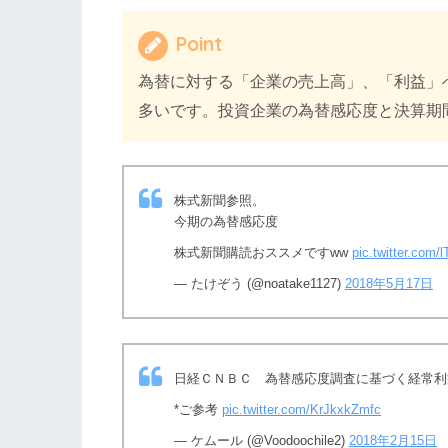
Point
為替に対する「企業の売上高」、「利益」
多いです。投資企業の為替感応度と決算期
株式新聞参照。
今期の為替感応度
株式新聞購読おススメですww
pic.twitter.com/
— たけぞう (@noatake1127)
2018年5月17日
日経ＣＮＢＣ 為替感応度調査に基づく経常利
*ご参考
pic.twitter.com/KrJkxkZmfc
— ケムール (@Voodoochile2)
2018年2月15日