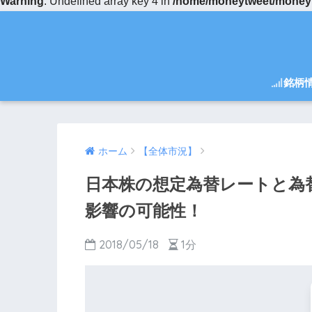
Warning
: Undefined array key 4 in
/home/moneytweet/moneytw
銘柄
ホーム
【全体市況】
日本株の想定為替レートと為
影響の可能性！
2018/05/18
1分