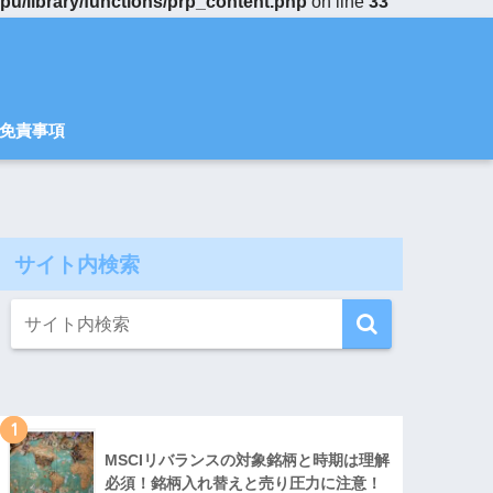
u/library/functions/prp_content.php
on line
33
免責事項
サイト内検索
1
MSCIリバランスの対象銘柄と時期は理解
必須！銘柄入れ替えと売り圧力に注意！