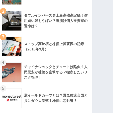
2
ダブルインバース史上最高残高記録！信
用買い残もやばい？塩漬け個人投資家の
運命は？
3
ストップ高銘柄と株価上昇要因の記録
（2018年9月）
4
チャイナショックとチャートは酷似？人
民元安が株価を直撃する？徹底したいリ
スク管理！
5
逆イールドカーブとは？景気後退合図と
共にダウ大暴落！株価に悪影響？