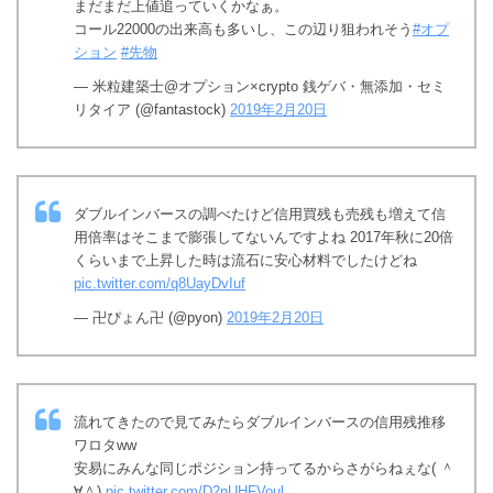
まだまだ上値追っていくかなぁ。
コール22000の出来高も多いし、この辺り狙われそう
#オプ
ション
#先物
— 米粒建築士@オプション×crypto 銭ゲバ・無添加・セミ
リタイア (@fantastock)
2019年2月20日
ダブルインバースの調べたけど信用買残も売残も増えて信
用倍率はそこまで膨張してないんですよね 2017年秋に20倍
くらいまで上昇した時は流石に安心材料でしたけどね
pic.twitter.com/q8UayDvIuf
— 卍ぴょん卍 (@pyon)
2019年2月20日
流れてきたので見てみたらダブルインバースの信用残推移
ワロタww
安易にみんな同じポジション持ってるからさがらねぇな( ＾
∀＾)
pic.twitter.com/D2nUHFVoul