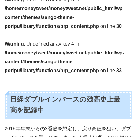
/home/moneytweet/moneytweet.net/public_html/wp-
content/themes/sango-theme-
poripu/library/functions/prp_content.php
on line
30
Warning
: Undefined array key 4 in
/home/moneytweet/moneytweet.net/public_html/wp-
content/themes/sango-theme-
poripu/library/functions/prp_content.php
on line
33
日経ダブルインバースの残高史上最
高を記録中
2018年年末からの2番底を想定し、戻り高値を狙い、ダブ