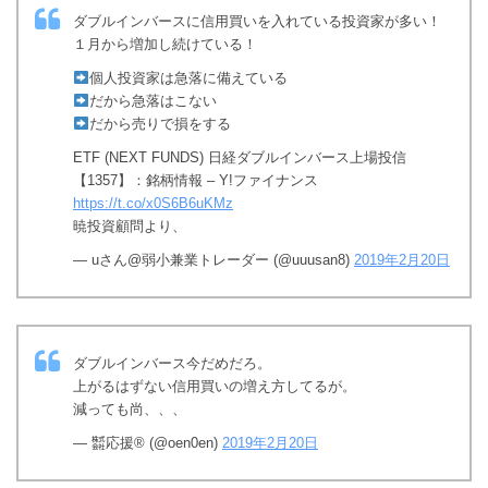
ダブルインバースに信用買いを入れている投資家が多い！
１月から増加し続けている！
個人投資家は急落に備えている
だから急落はこない
だから売りで損をする
ETF (NEXT FUNDS) 日経ダブルインバース上場投信
【1357】：銘柄情報 – Y!ファイナンス
https://t.co/x0S6B6uKMz
暁投資顧問より、
— uさん@弱小兼業トレーダー (@uuusan8)
2019年2月20日
ダブルインバース今だめだろ。
上がるはずない信用買いの増え方してるが。
減っても尚、、、
— ㍿応援®︎ (@oen0en)
2019年2月20日