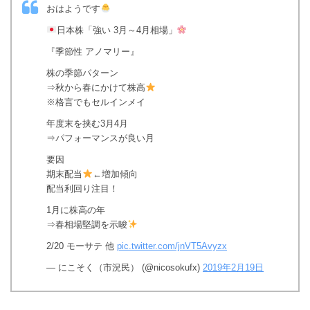
おはようです
日本株「強い 3月～4月相場」
『季節性 アノマリー』
株の季節パターン
⇒秋から春にかけて株高
※格言でもセルインメイ
年度末を挟む3月4月
⇒パフォーマンスが良い月
要因
期末配当
←増加傾向
配当利回り注目！
1月に株高の年
⇒春相場堅調を示唆
2/20 モーサテ 他
pic.twitter.com/jnVT5Avyzx
— にこそく（市況民） (@nicosokufx)
2019年2月19日