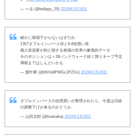
— べる (@bellppy_25)
2019年2月19日
確かに相場下がらないはずだわ
1357ダブルインバース何と9.8倍買い長
個人投資家が殆ど損する相場の世界の象徴的データ
今のポジションは＋2θバンドウォーク続く限りキープ予定
満期まではしんどいかも
— 愛叶夢 (@ltKVo8PWGc2PZXs)
2019年2月20日
ダブルインバースの信用買いが整理されたら、今度は日経
の調整下げが来るのかどうか。
— 山田太郎 (@toukiaka)
2019年2月20日