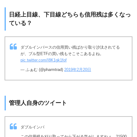
日経上目線、下目線どちらも信用残は多くなっ
ている？
ダブルインバースの信用買い残ばかり取り沙汰されてる
が、ブル型ETFの買い残もそこそこあるよね。
pic.twitter.com/I8K1gk1fof
— ふぁむ (@pharmtrad)
2019年2月20日
管理人自身のツイート
ダブルインバ
この信用残を刈り取ってから下がる気がしますねぇ。21500