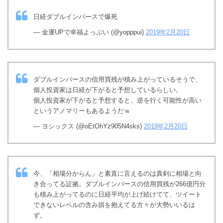
日経ダブルインバースで爆死
— 金運UPで幸福よっぷい (@yopppui)
2019年2月20日
ダブルインバースの信用買残が積み上がっているそうで、
個人投資家は日経が下がると予想しているらしい。
個人投資家が下がると予想すると、逆を行く可能性が高い
というアノマリーもあるようだｗ
— ヨシックス (@oEtOhYz905N4sks)
2019年2月20日
今、「相場分からん」と素直に言えるのは真剣に相場と向
き合ってる証拠。ダブルインバースの信用買残が266億円分
も積み上がってるのに日経平均が上げ続けてて、ツイート
できないレベルの含み損を抱えてる方々が大勢いいるは
ず。