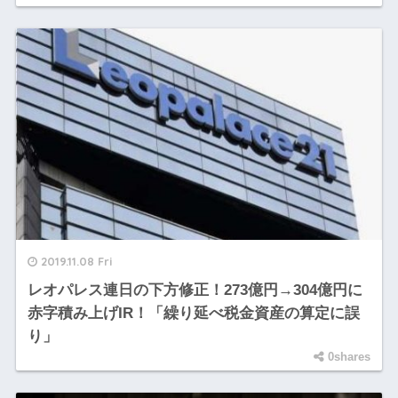
2019.11.08 Fri
レオパレス連日の下方修正！273億円→304億円に
赤字積み上げIR！「繰り延べ税金資産の算定に誤
り」
0shares