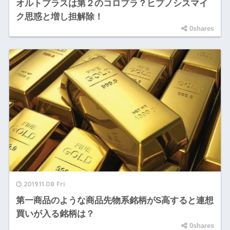
オルトプラスは第２のコロプラ？ヒプノシスマイ
ク思惑と増し担解除！
0shares
2019.11.08 Fri
第一商品のような商品先物系銘柄がS高すると連想
買いが入る銘柄は？
0shares