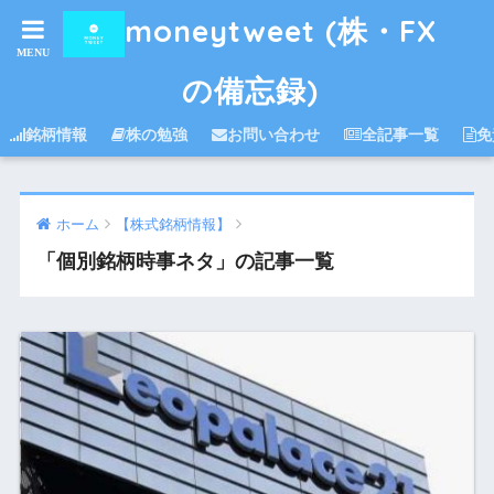
moneytweet (株・FX
の備忘録)
銘柄情報
株の勉強
お問い合わせ
全記事一覧
免
ホーム
【株式銘柄情報】
「個別銘柄時事ネタ」の記事一覧